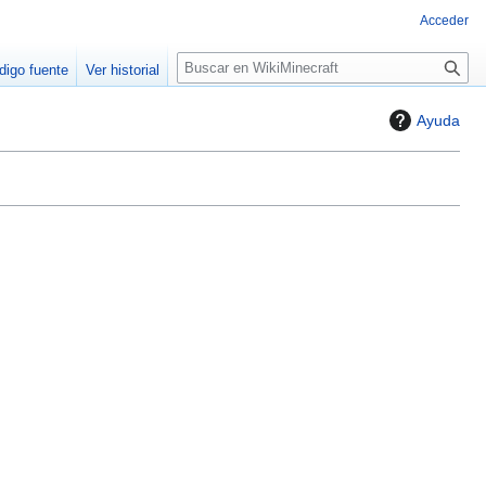
Acceder
B
digo fuente
Ver historial
u
s
Ayuda
c
a
r