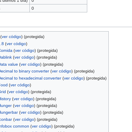
 últimos 1 día)
0
s
0
(
ver código
) (protegida)
1.8
(
ver código
)
:Comida
(
ver código
) (protegida)
Dablink
(
ver código
) (protegida)
:Data value
(
ver código
) (protegida)
:Decimal to binary converter
(
ver código
) (protegida)
:Decimal to hexadecimal converter
(
ver código
) (protegida)
:Food
(
ver código
)
Grid
(
ver código
) (protegida)
History
(
ver código
) (protegida)
:Hunger
(
ver código
) (protegida)
:Hungerbar
(
ver código
) (protegida)
Iconbar
(
ver código
) (protegida)
:Infobox common
(
ver código
) (protegida)