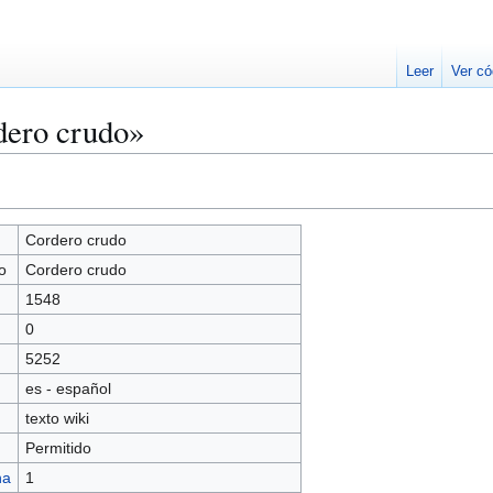
Leer
Ver có
dero crudo»
Cordero crudo
o
Cordero crudo
1548
0
5252
es - español
texto wiki
Permitido
na
1