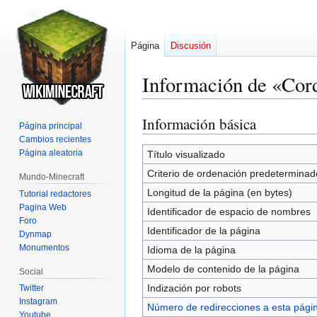
Página
Discusión
Información de «Cor
Información básica
Ir
Ir
Página principal
a
a
Cambios recientes
la
la
Página aleatoria
Título visualizado
navegación
búsqueda
Criterio de ordenación predeterminad
Mundo-Minecraft
Longitud de la página (en bytes)
Tutorial redactores
Pagina Web
Identificador de espacio de nombres
Foro
Identificador de la página
Dynmap
Monumentos
Idioma de la página
Modelo de contenido de la página
Social
Indización por robots
Twitter
Instagram
Número de redirecciones a esta pági
Youtube