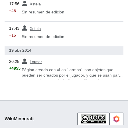
ant
17:56
Xstela
−45
Sin resumen de edición
ant
17:43
Xstela
−15
Sin resumen de edición
19 abr 2014
ant
20:25
Lxuser
+4955
Página creada con «Las '''armas''' son objetos que
pueden ser creados por el jugador, y que se usan para
matar a criaturas más fácilmente. Si se golpea
(pulsando el botón izquierdo del rat...»
WikiMinecraft