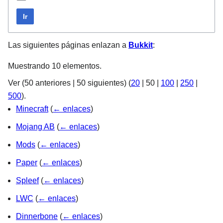
Ir
Las siguientes páginas enlazan a
Bukkit
:
Muestrando 10 elementos.
Ver (
50 anteriores
|
50 siguientes
) (
20
|
50
|
100
|
250
|
500
).
Minecraft
(
← enlaces
)
Mojang AB
(
← enlaces
)
Mods
(
← enlaces
)
Paper
(
← enlaces
)
Spleef
(
← enlaces
)
LWC
(
← enlaces
)
Dinnerbone
(
← enlaces
)