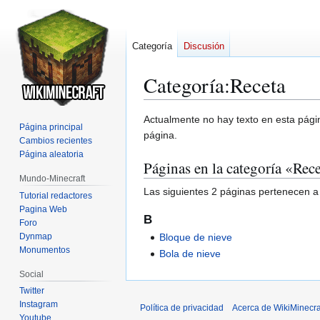
Categoría
Discusión
Categoría
:
Receta
Ir
Ir
Actualmente no hay texto en esta pág
Página principal
a
a
página.
Cambios recientes
la
la
Página aleatoria
Páginas en la categoría «Rec
navegación
búsqueda
Mundo-Minecraft
Las siguientes 2 páginas pertenecen a 
Tutorial redactores
Pagina Web
B
Foro
Dynmap
Bloque de nieve
Monumentos
Bola de nieve
Social
Twitter
Instagram
Política de privacidad
Acerca de WikiMinecra
Youtube