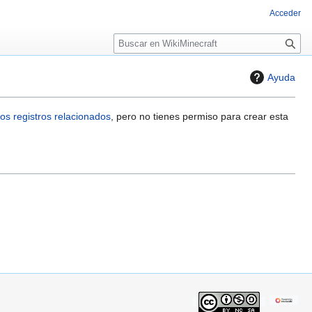
Acceder
B
u
s
Ayuda
c
a
r
os registros relacionados
, pero no tienes permiso para crear esta